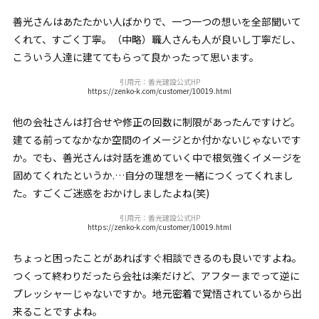
善光さんはあたたかい人ばかりで、一つ一つの想いを全部聞いて
くれて、すごく丁寧。（中略）職人さんも人が良いし丁寧だし、
こういう人達に建ててもらって良かったって思います。
引用元：善光建設公式HP
https://zenko-k.com/customer/10019.html
他の会社さんは打合せや修正の回数に制限があったんですけど。
建てる前ってなかなか空間のイメージとか付かないじゃないです
か。でも、善光さんは対話を進めていく中で根気強くイメージを
固めてくれたというか.…自分の理想を一緒につくってくれまし
た。すごくご迷惑をおかけしましたよね(笑)
引用元：善光建設公式HP
https://zenko-k.com/customer/10019.html
ちょっと困ったことがあればすぐ相談できるのも良いですよね。
つくって終わりだったら会社は楽だけど、アフターまでって逆に
プレッシャーじゃないですか。地元密着で覚悟されているから出
来ることですよね。