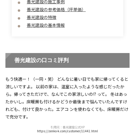
善光建設の施工事例
善光建設の参考価格（坪単価）
善光建設の特徴
善光建設の基本情報
善光建設の口コミ評判
もう快適ー！（一同・笑） どんなに暑い日でも家に帰ってくると
涼しいですよ。 以前の家は、温室に入ったような感じだったか
ら。帰ってきただけで、なんでこの家涼しいの!? って。 冬はあっ
たかいし。床暖房も付けるかどうか最後まで悩んでいたんですけ
れども、付けて良かった。エアコ ンを使わなくても、床暖房だけ
で充分です。
引用元：善光建設公式HP
https://zenko-k.com/customer/11441.html