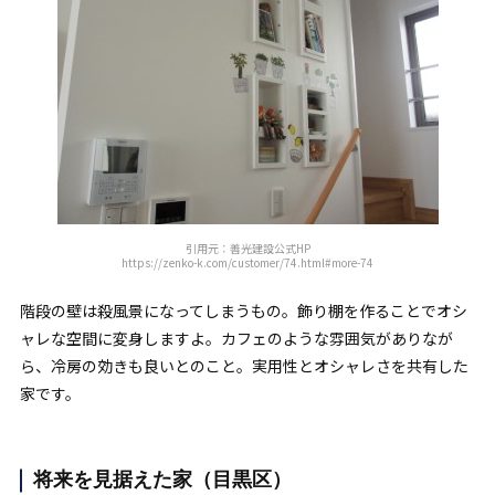
引用元：善光建設公式HP
https://zenko-k.com/customer/74.html#more-74
階段の壁は殺風景になってしまうもの。飾り棚を作ることでオシ
ャレな空間に変身しますよ。カフェのような雰囲気がありなが
ら、冷房の効きも良いとのこと。実用性とオシャレさを共有した
家です。
将来を見据えた家（目黒区）