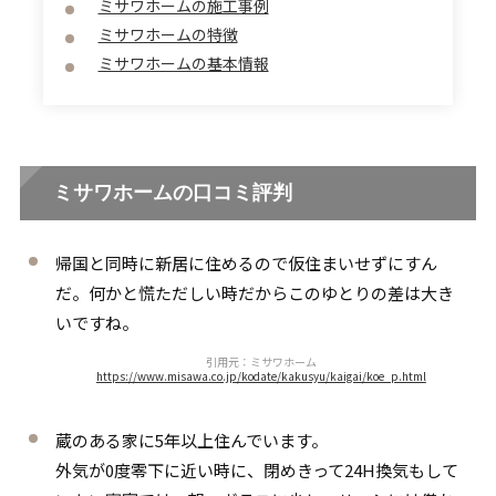
ミサワホームの施工事例
ミサワホームの特徴
ミサワホームの基本情報
ミサワホームの口コミ評判
帰国と同時に新居に住めるので仮住まいせずにすん
だ。何かと慌ただしい時だからこのゆとりの差は大き
いですね。
引用元：ミサワホーム
https://www.misawa.co.jp/kodate/kakusyu/kaigai/koe_p.html
蔵のある家に5年以上住んでいます。
外気が0度零下に近い時に、閉めきって24H換気もして