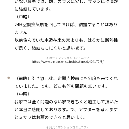
いない寝室では、朝、ガラスに少し、サッシには僅か
に結露しています。
（中略）
24H空調換気扇を回しておけば、結露することはあり
ません。
以前住んでいた木造在来の家よりも、はるかに断熱性
が良く、結露もしにくいと思います。
引用元：マンションコミュニティ
https://www.e-mansion.co.jp/bbs/thread/404170/3/
（前略）引き渡し後、定期点検前にも何度も来てくれ
ていました。でも、どこも何も問題も無いです。
（中略）
我家では全く問題のない家できちんと施工して頂いた
と本当に感謝しております。で、アフターを考えます
とミサワはお薦めできると思います。
引用元：マンションコミュニティ