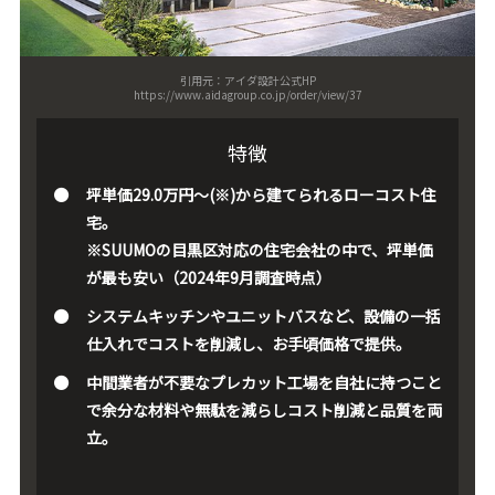
引用元：アイダ設計公式HP
https://www.aidagroup.co.jp/order/view/37
特徴
坪単価29.0万円～(※)から建てられるローコスト住
宅。
※SUUMOの目黒区対応の住宅会社の中で、坪単価
が最も安い（2024年9月調査時点）
システムキッチンやユニットバスなど、設備の一括
仕入れでコストを削減し、お手頃価格で提供。
中間業者が不要なプレカット工場を自社に持つこと
で余分な材料や無駄を減らしコスト削減と品質を両
立。